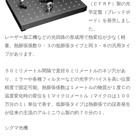
（ＣＦＲＰ）製の光
学定盤（ブレッドボ
ード）を発売しまし
た。
レーザー加工機などの光回路の形成用で熱変位が少なく軽
量。熱膨張係数０・３の低膨張タイプと同３・８の汎用タイ
プがあります。
５０ミリメートル間隔で直径６ミリメートルのネジ穴があ
り、ミラーや各種フィルターなどの光学デバイスを高い位置
精度で固定可能。熱膨張係数は１メートルの物質が１度Ｃの
温度変化時の変位を１マイクロメートル（マイクロは１００
万分の１）単位で表す。低膨張タイプは熱膨張での誤差発生
が従来の主流のアルミニウム製の約７０分の１。
シグマ光機