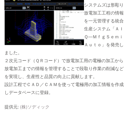
システムズは形彫り
放電加工工程の情報
を一元管理する統合
生産システム「ＡＩ
Ｑ―ＭｆｇＳｅｍｉ
Ａｕｔｏ」を発売し
ました。
２次元コード（ＱＲコード）で放電加工用の電極の加工から
放電加工までの情報を管理することで段取り作業の削減など
を実現し、生産性と品質の向上に貢献します。
設計工程でＣＡＤ／ＣＡＭを使って電極用の加工情報を作成
しデータベースに登録。
提供元:
(株)ソディック