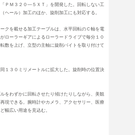
）「ＰＭ３２０―５ＸＴ」を開発した。回転しない工
刻（ヘール）加工のほか、旋削加工にも対応する。
ワークを載せる加工テーブルは、水平回転のＣ軸を電
種がローラーギアによるローラードライブで毎分１０
回転数を上げ、立型の主軸に旋削バイトを取り付けて
ら同１３０ミリメートルに拡大した。旋削時の位置決
ブルをわずかに回転させたり傾けたりしながら、美観
に再現できる。腕時計やカメラ、アクセサリー、医療
など幅広い用途を見込む。