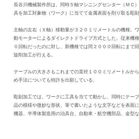
長谷川機械製作所は、同時５軸マシニングセンター（ＭＣ
具を加工対象物（ワーク）に当てて金属表面を削り取る彫
主軸の左右（Ｘ軸）移動量が３２０ミリメートルの機種。
動モーターによるダイレクトドライブ方式とした。従来機
０回転だったのに対し、新機種では同２０００回転にまで
旋削加工が行える。
テーブルの大きさもこれまでの直径１００ミリメートルか
め手法についても特許を出願している。
彫刻加工では、ワークに工具を当てて動かし、同時にテー
品の模様や微妙な形状、筆で書いたような文字などを表面
機器、半導体製造用の治具台、自動車・航空機部品、金型