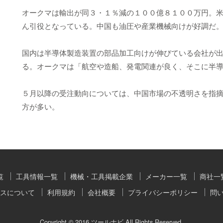
オークマは輸出が同３・１％減の１００億８１００万円。
ん引役となっている。中国も油圧や産業機械向けが好調だ
国内は半導体製造装置の部品加工向けが伸びている会社が
る。オークマは「航空や造船、発電関連が良く、そこに半
５月以降の受注動向については、中国市場の不透明さを指
方が多い。
覧
工具情報一覧
機械・工具掲載企業
メーカー一覧
商社一
スについて
利用規約
会社概要
プライバシーポリシー
問
Copyright © 2016 ツールナビ All Rights Reserved.