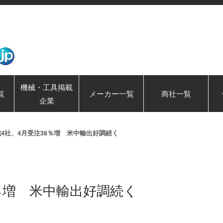
機械・工具掲載
覧
メーカー一覧
商社一覧
企業
4社、4月受注38％増 米中輸出好調続く
8％増 米中輸出好調続く