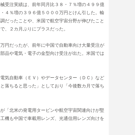
機械受注実績は、前年同月比３８・７％増の４９９億
８・４％増の３９６億５０００万円とけん引した。輸
好調だったことや、米国で航空宇宙分野が伸びたこと
円で、２カ月ぶりにプラスだった。
０万円だったが、前年に中国で自動車向け大量受注が
車部品や電気・電子の金型向け受注が出た。米国では
で電気自動車（ＥＶ）やデータセンター（ＤＣ）など
っと落ちると思った」としており「今後数カ月で落ち
機が「北米の発電用タービンや航空宇宙関連向けが堅
加工機も中国で車載用レンズ、光通信用レンズ向けを