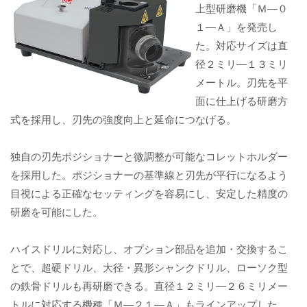
上型研磨機「Ｍ―０
１―Ａ」を発売し
た。対応サイズは直
径２ミリ―１３ミリ
メートル。刃先を平
面に仕上げる研磨方
式を採用し、刃先の強度向上と延命につなげる。
独自の刃先ポジショナーと微調整が可能なコレットホルダー
を採用した。ポジショナーの基準線と刃先が平行になるよう
目視による正確なセッティングを容易にし、安定した精度の
研磨を可能にした。
ハイスドリルに対応し、オプション部品を追加・交換するこ
とで、超硬ドリル、大径・異形シャンクドリル、ローソク型
の鉄骨ドリルも再研磨できる。直径１２ミリ―２６ミリメー
トルに対応する機種「Ｍ―２１―Ａ」もラインアップした。