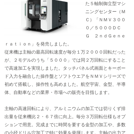
た５軸制御立型マシ
ニングセンター（Ｍ
Ｃ）「ＮＭＶ３００
０／５０００ＤＣ
Ｇ ２ｎｄＧｅｎｅ
ｒａｔｉｏｎ」を発売しました。
従来機は主軸の最高回転速度が毎分１万２０００回転だった
が、２モデルのうち「５０００」では同２万回転にすること
で高速加工を実現しました。タッチパネル式画面とキーボー
ド入力を融合した操作盤とソフトウエアをＮＭＶシリーズで
初めて搭載し、操作性も高めました。航空宇宙、金型、半導
体、自動車などの業界・市場への販売を目指します。
主軸の高速回転により、アルミニウムの加工では切りくず排
出量を従来機比２・６７倍に向上。毎分３万回転仕様もオプ
ションで用意。完成までに時間を要する金型の加工や、多数
の小径ドリル穴加工で特に効果を発揮します。主軸の出力ア