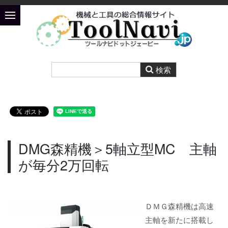
DMG森精機＞5軸立型MC 主軸
が毎分2万回転
ＤＭＧ森精機は高速
主軸を新たに搭載し