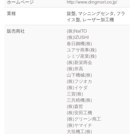
ホームページ
http://www.dmgmori.co.jp/
業種
旋盤, マシニングセンタ, フラ
イス盤, レーザー加工機
販売商社
(株)NaITO
(株)IZUSHI
春日鋼機(株)
ユアサ商事(株)
シミヅ産業(株)
(株)新栄商会
(株)井高
山下機械(株)
(株)フジオカ
(株)イケダ
三賀(株)
三共精機(株)
(株)森哲
(株)安田工機
(株)グリーン商工
(株)ヤマイチ
大垣機工(株)