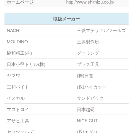
ホームページ
http://www.shimizu.co.jp/
取扱メーカー
NACHI
三菱マテリアルツールズ
MOLDINO
三興製作所
協和精工(株)
グーリング
日本小径ドリル(株)
プラス工具
ヤマワ
(株)日進
三和バイト
(株)ハイカット
イスカル
サンドビック
マコトロイ
日本超硬
アサヒ工具
NICE CUT
セコツールズ
(株)エグロ