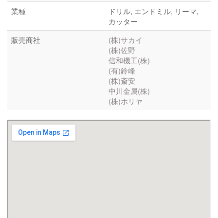
業種
ドリル, エンドミル, リーマ,
カッター
販売商社
(株)サカイ
(株)佐野
信和機工(株)
(有)鈴峰
(株)斎安
中川金属(株)
(株)ホリヤ