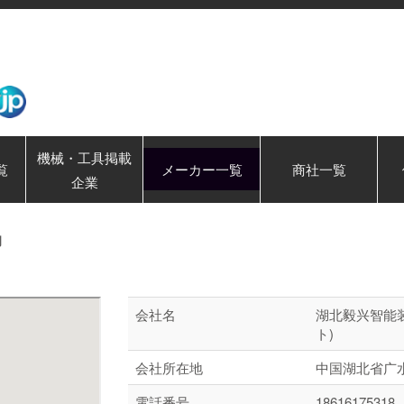
機械・工具掲載
覧
メーカー一覧
商社一覧
企業
司
会社名
湖北毅兴智能
ト)
会社所在地
中国湖北省广
電話番号
18616175318