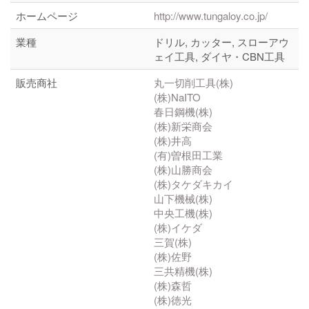
ホームページ
http://www.tungaloy.co.jp/
業種
ドリル, カッター, スローアウ
ェイ工具, ダイヤ・CBN工具
販売商社
丸一切削工具(株)
(株)NaITO
春日鋼機(株)
(株)新栄商会
(株)井高
(有)曽根田工業
(株)山勝商会
(株)タケダキカイ
山下機械(株)
中央工機(株)
(株)イケダ
三賀(株)
(株)佐野
三共精機(株)
(株)森哲
(株)徳光