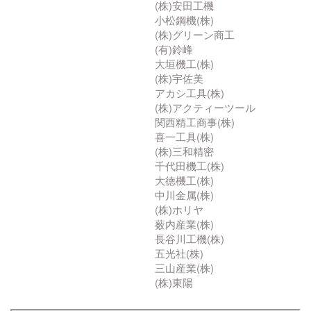
(株)安田工機
小松鋼機(株)
(株)グリーン商工
(有)鈴峰
大垣機工(株)
(株)宇佐美
アカシ工具(株)
(株)アクティーツール
関西精工商事(株)
喜一工具(株)
(株)三和精密
千代田機工(株)
大徳機工(株)
中川金属(株)
(株)ホリヤ
薮内産業(株)
長谷川工機(株)
五光社(株)
三山産業(株)
(株)東陽