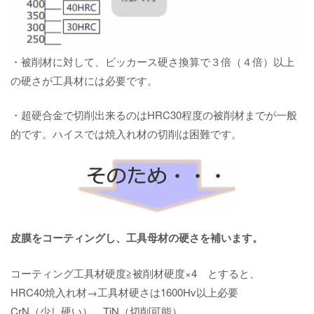
・被削材に対して、ビッカース硬さ換算で３倍（４倍）以上
の硬さが工具材には必要です。
・超硬合金で切削出来るのはHRC30程度の被削材までが一般
的です。ハイスでは焼入れ材の切削は困難です。
皮膜をコーティングし、工具母材の硬さを補います。
コーティング工具材硬度≧被削材硬度×4 とすると、
HRC40焼入れ材→工具材硬さは1600Hv以上必要
CrN（少し硬い） TiN（切削可能）