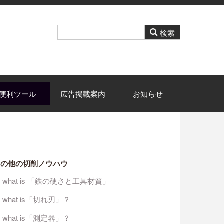
便利ツール
広告掲載案内
お知らせ
その他の切削ノウハウ
what is 「鉄の硬さと工具材質」
what is「切れ刃」？
what is「測定器」？