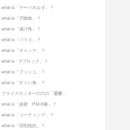
what is「テーパホルダ」？
what is「刃物角」？
what is「逃げ角」？
what is「バイス」？
what is「チャック」？
what is「Vブロック」？
what is「ブッシュ」？
what is「すくい角」？
フライスカッターの穴の「憂鬱」
what is「超硬 P.M.K種」？
what is「コーティング」？
what is「切削抵抗」？