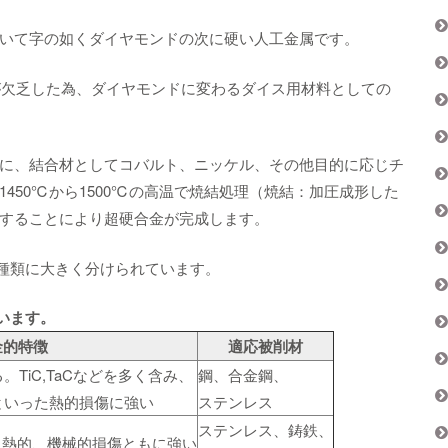
いて字の如くダイヤモンドの次に硬い人工金属です。
ドが欠乏した為、ダイヤモンドに変わるダイス用材料としての
に、結合材としてコバルト、ニッケル、その他目的に応じチ
450℃から1500℃の高温で焼結処理（焼結：加圧成形した
することにより超硬合金が完成します。
3種類に大きく分けられています。
います。
金的特徴
適応被削材
TiC,TaCなどを多く含み、
鋼、合金鋼、
といった熱的損傷に強い
ステンレス
ステンレス、鋳鉄、
み、熱的、機械的損傷ともに強い