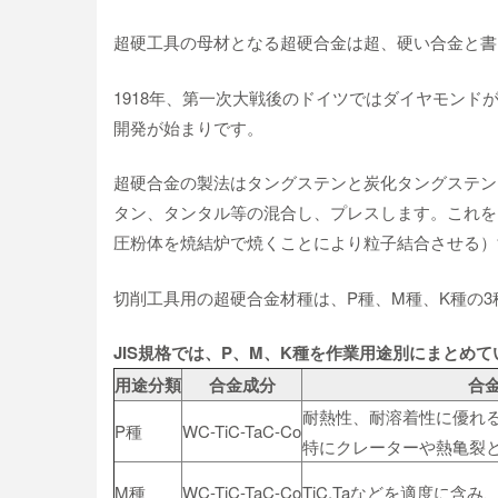
超硬工具の母材となる超硬合金は超、硬い合金と書
1918年、第一次大戦後のドイツではダイヤモン
開発が始まりです。
超硬合金の製法はタングステンと炭化タングステン
タン、タンタル等の混合し、プレスします。これを1
圧粉体を焼結炉で焼くことにより粒子結合させる）
切削工具用の超硬合金材種は、P種、M種、K種の
JIS規格では、P、M、K種を作業用途別にまとめて
用途分類
合金成分
合
耐熱性、耐溶着性に優れる。
P種
WC-TiC-TaC-Co
特にクレーターや熱亀裂
M種
WC-TiC-TaC-Co
TiC,Taなどを適度に含