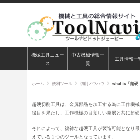
機械工具ニュー
中古機械情報一
工具情報一
ス
覧
ホーム
便利ツール
切削ノウハウ
what is「超
超硬切削工具は、金属部品を加工する為に工作機械
役目を果たし、工作機械の目覚しい発展と共に超硬
それによって、複雑な超硬工具が製造可能となり最
えている１つのツールとなっています。