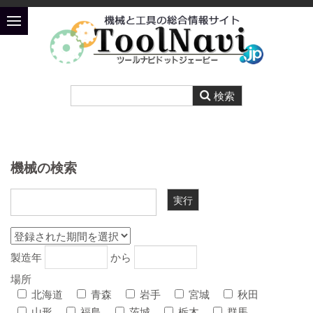
機械の検索
製造年
から
場所
北海道
青森
岩手
宮城
秋田
山形
福島
茨城
栃木
群馬