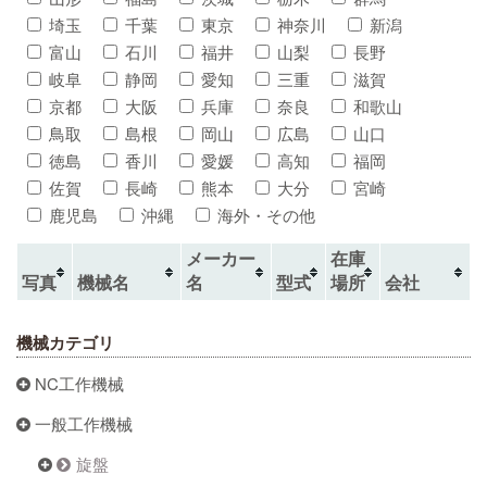
埼玉
千葉
東京
神奈川
新潟
富山
石川
福井
山梨
長野
岐阜
静岡
愛知
三重
滋賀
京都
大阪
兵庫
奈良
和歌山
鳥取
島根
岡山
広島
山口
徳島
香川
愛媛
高知
福岡
佐賀
長崎
熊本
大分
宮崎
鹿児島
沖縄
海外・その他
メーカー
在庫
写真
機械名
名
型式
場所
会社
機械カテゴリ
NC工作機械
一般工作機械
旋盤