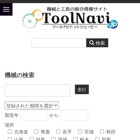
機械の検索
製造年
から
場所
北海道
青森
岩手
宮城
秋田
山形
福島
茨城
栃木
群馬