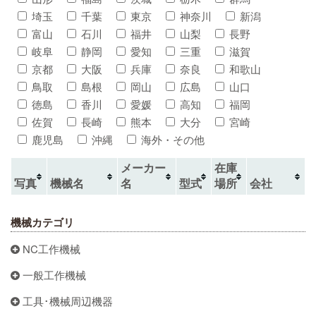
埼玉
千葉
東京
神奈川
新潟
富山
石川
福井
山梨
長野
岐阜
静岡
愛知
三重
滋賀
京都
大阪
兵庫
奈良
和歌山
鳥取
島根
岡山
広島
山口
徳島
香川
愛媛
高知
福岡
佐賀
長崎
熊本
大分
宮崎
鹿児島
沖縄
海外・その他
メーカー
在庫
写真
機械名
名
型式
場所
会社
機械カテゴリ
NC工作機械
一般工作機械
工具･機械周辺機器