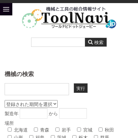
機械の検索
製造年
から
場所
北海道
青森
岩手
宮城
秋田
山形
福島
茨城
栃木
群馬