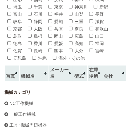
埼玉
千葉
東京
神奈川
新潟
富山
石川
福井
山梨
長野
岐阜
静岡
愛知
三重
滋賀
京都
大阪
兵庫
奈良
和歌山
鳥取
島根
岡山
広島
山口
徳島
香川
愛媛
高知
福岡
佐賀
長崎
熊本
大分
宮崎
鹿児島
沖縄
海外・その他
メーカー
在庫
写真
機械名
名
型式
場所
会社
機械カテゴリ
NC工作機械
一般工作機械
工具･機械周辺機器