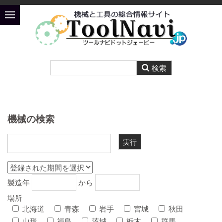
機械の検索
製造年
から
場所
北海道
青森
岩手
宮城
秋田
山形
福島
茨城
栃木
群馬