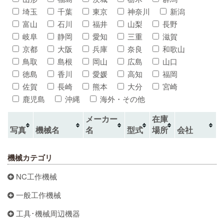
埼玉
千葉
東京
神奈川
新潟
富山
石川
福井
山梨
長野
岐阜
静岡
愛知
三重
滋賀
京都
大阪
兵庫
奈良
和歌山
鳥取
島根
岡山
広島
山口
徳島
香川
愛媛
高知
福岡
佐賀
長崎
熊本
大分
宮崎
鹿児島
沖縄
海外・その他
メーカー
在庫
写真
機械名
名
型式
場所
会社
機械カテゴリ
NC工作機械
一般工作機械
工具･機械周辺機器