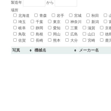
製造年
から
場所
北海道
青森
岩手
宮城
秋田
埼玉
千葉
東京
神奈川
新潟
岐阜
静岡
愛知
三重
滋賀
京
鳥取
島根
岡山
広島
山口
徳
佐賀
長崎
熊本
大分
宮崎
鹿
写真
機械名
メーカー名