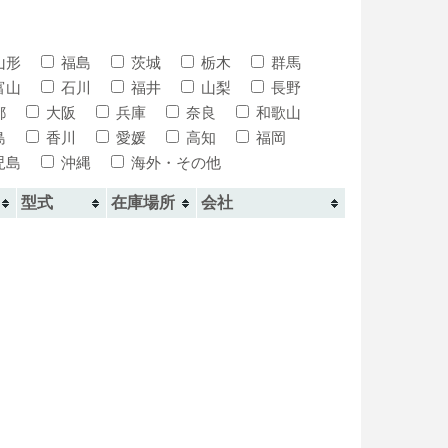
山形
福島
茨城
栃木
群馬
富山
石川
福井
山梨
長野
都
大阪
兵庫
奈良
和歌山
島
香川
愛媛
高知
福岡
児島
沖縄
海外・その他
型式
在庫場所
会社