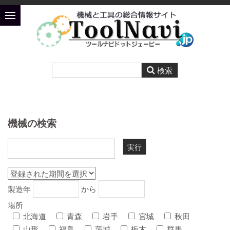
機械の検索
製造年
から
場所
北海道
青森
岩手
宮城
秋田
山形
福島
茨城
栃木
群馬