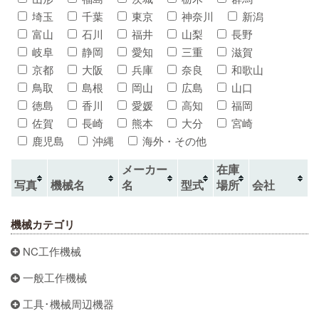
埼玉
千葉
東京
神奈川
新潟
富山
石川
福井
山梨
長野
岐阜
静岡
愛知
三重
滋賀
京都
大阪
兵庫
奈良
和歌山
鳥取
島根
岡山
広島
山口
徳島
香川
愛媛
高知
福岡
佐賀
長崎
熊本
大分
宮崎
鹿児島
沖縄
海外・その他
メーカー
在庫
写真
機械名
名
型式
場所
会社
機械カテゴリ
NC工作機械
一般工作機械
工具･機械周辺機器