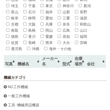
埼玉
千葉
東京
神奈川
新潟
富山
石川
福井
山梨
長野
岐阜
静岡
愛知
三重
滋賀
京都
大阪
兵庫
奈良
和歌山
鳥取
島根
岡山
広島
山口
徳島
香川
愛媛
高知
福岡
佐賀
長崎
熊本
大分
宮崎
鹿児島
沖縄
海外・その他
メーカー
在庫
写真
機械名
名
型式
場所
会社
機械カテゴリ
NC工作機械
一般工作機械
工具･機械周辺機器