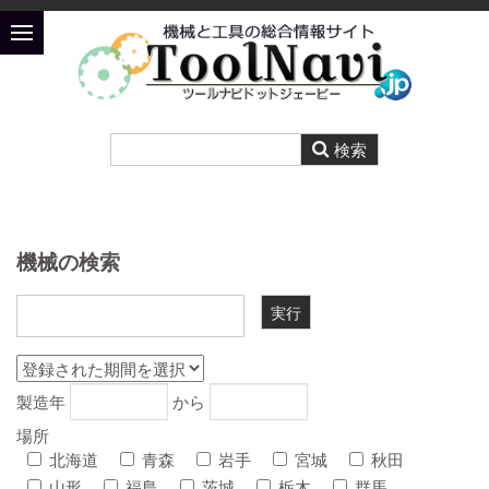
機械の検索
製造年
から
場所
北海道
青森
岩手
宮城
秋田
山形
福島
茨城
栃木
群馬