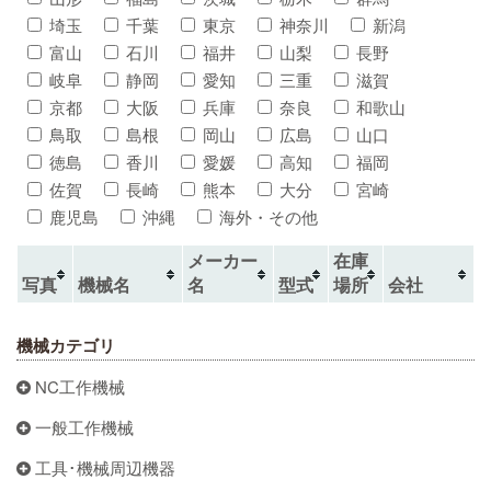
埼玉
千葉
東京
神奈川
新潟
富山
石川
福井
山梨
長野
岐阜
静岡
愛知
三重
滋賀
京都
大阪
兵庫
奈良
和歌山
鳥取
島根
岡山
広島
山口
徳島
香川
愛媛
高知
福岡
佐賀
長崎
熊本
大分
宮崎
鹿児島
沖縄
海外・その他
メーカー
在庫
写真
機械名
名
型式
場所
会社
機械カテゴリ
NC工作機械
一般工作機械
工具･機械周辺機器