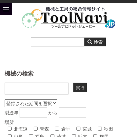
機械の検索
製造年
から
場所
北海道
青森
岩手
宮城
秋田
山形
福島
茨城
栃木
群馬