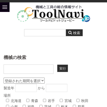
機械の検索
製造年
から
場所
北海道
青森
岩手
宮城
秋田
山形
福島
茨城
栃木
群馬