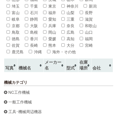
埼玉
千葉
東京
神奈川
新潟
富山
石川
福井
山梨
長野
岐阜
静岡
愛知
三重
滋賀
京都
大阪
兵庫
奈良
和歌山
鳥取
島根
岡山
広島
山口
徳島
香川
愛媛
高知
福岡
佐賀
長崎
熊本
大分
宮崎
鹿児島
沖縄
海外・その他
メーカー
在庫
写真
機械名
名
型式
場所
会社
機械カテゴリ
NC工作機械
一般工作機械
工具･機械周辺機器