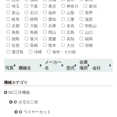
埼玉
千葉
東京
神奈川
新潟
富山
石川
福井
山梨
長野
岐阜
静岡
愛知
三重
滋賀
京都
大阪
兵庫
奈良
和歌山
鳥取
島根
岡山
広島
山口
徳島
香川
愛媛
高知
福岡
佐賀
長崎
熊本
大分
宮崎
鹿児島
沖縄
海外・その他
メーカー
在庫
写真
機械名
名
型式
場所
会社
機械カテゴリ
NC工作機械
放電加工機
ワイヤーカット