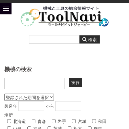
機械の検索
製造年
から
場所
北海道
青森
岩手
宮城
秋田
山形
福島
茨城
栃木
群馬