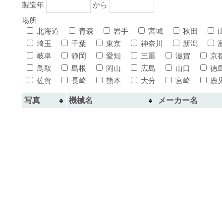
製造年
から
場所
北海道
青森
岩手
宮城
秋田
埼玉
千葉
東京
神奈川
新潟
岐阜
静岡
愛知
三重
滋賀
京
鳥取
島根
岡山
広島
山口
徳
佐賀
長崎
熊本
大分
宮崎
鹿
写真
機械名
メーカー名