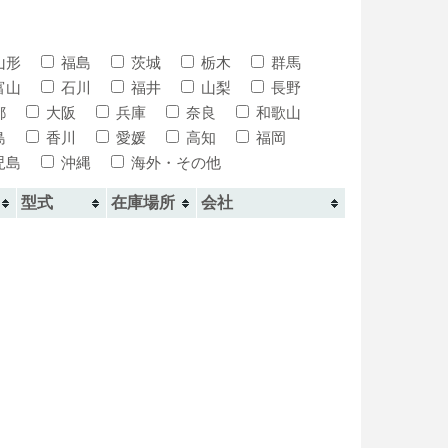
山形
福島
茨城
栃木
群馬
富山
石川
福井
山梨
長野
都
大阪
兵庫
奈良
和歌山
島
香川
愛媛
高知
福岡
児島
沖縄
海外・その他
型式
在庫場所
会社