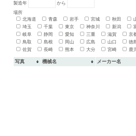
製造年
から
場所
北海道
青森
岩手
宮城
秋田
埼玉
千葉
東京
神奈川
新潟
岐阜
静岡
愛知
三重
滋賀
京
鳥取
島根
岡山
広島
山口
徳
佐賀
長崎
熊本
大分
宮崎
鹿
写真
機械名
メーカー名