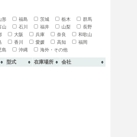
山形
福島
茨城
栃木
群馬
富山
石川
福井
山梨
長野
都
大阪
兵庫
奈良
和歌山
島
香川
愛媛
高知
福岡
児島
沖縄
海外・その他
型式
在庫場所
会社