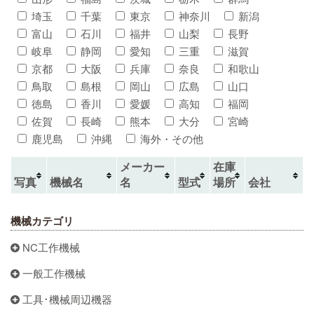
埼玉
千葉
東京
神奈川
新潟
富山
石川
福井
山梨
長野
岐阜
静岡
愛知
三重
滋賀
京都
大阪
兵庫
奈良
和歌山
鳥取
島根
岡山
広島
山口
徳島
香川
愛媛
高知
福岡
佐賀
長崎
熊本
大分
宮崎
鹿児島
沖縄
海外・その他
メーカー
在庫
写真
機械名
名
型式
場所
会社
機械カテゴリ
NC工作機械
一般工作機械
工具･機械周辺機器