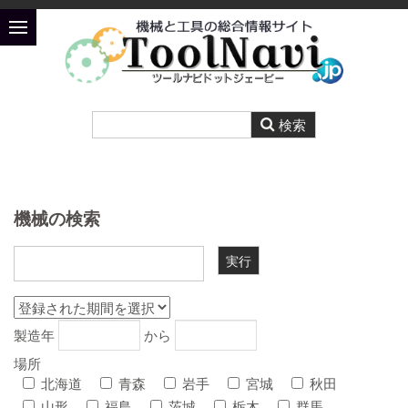
機械の検索
製造年
から
場所
北海道
青森
岩手
宮城
秋田
山形
福島
茨城
栃木
群馬