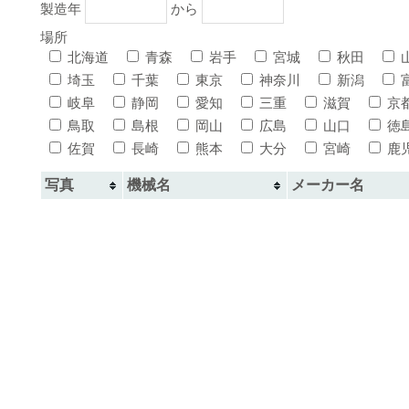
製造年
から
場所
北海道
青森
岩手
宮城
秋田
埼玉
千葉
東京
神奈川
新潟
岐阜
静岡
愛知
三重
滋賀
京
鳥取
島根
岡山
広島
山口
徳
佐賀
長崎
熊本
大分
宮崎
鹿
写真
機械名
メーカー名