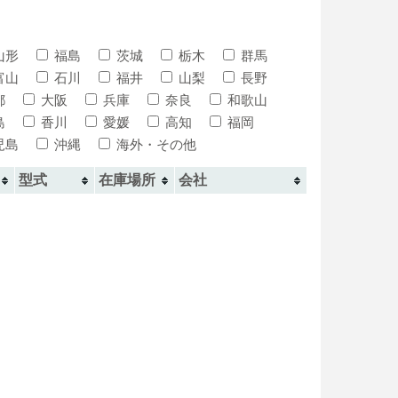
山形
福島
茨城
栃木
群馬
富山
石川
福井
山梨
長野
都
大阪
兵庫
奈良
和歌山
島
香川
愛媛
高知
福岡
児島
沖縄
海外・その他
型式
在庫場所
会社