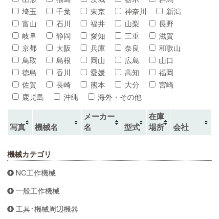
埼玉
千葉
東京
神奈川
新潟
富山
石川
福井
山梨
長野
岐阜
静岡
愛知
三重
滋賀
京都
大阪
兵庫
奈良
和歌山
鳥取
島根
岡山
広島
山口
徳島
香川
愛媛
高知
福岡
佐賀
長崎
熊本
大分
宮崎
鹿児島
沖縄
海外・その他
メーカー
在庫
写真
機械名
名
型式
場所
会社
機械カテゴリ
NC工作機械
一般工作機械
工具･機械周辺機器