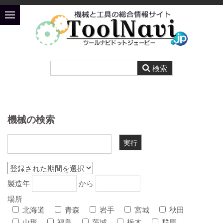
機械の検索
製造年
から
場所
北海道
青森
岩手
宮城
秋田
山形
福島
茨城
栃木
群馬