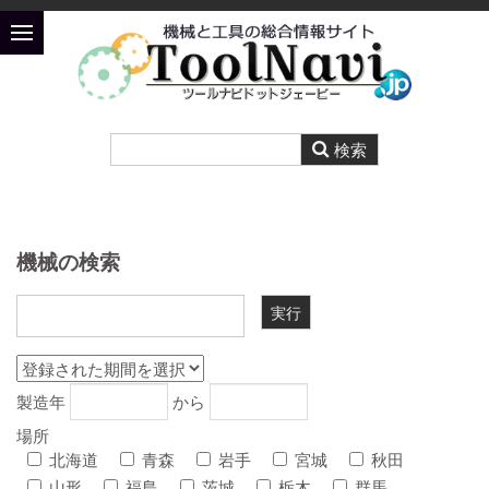
機械の検索
製造年
から
場所
北海道
青森
岩手
宮城
秋田
山形
福島
茨城
栃木
群馬