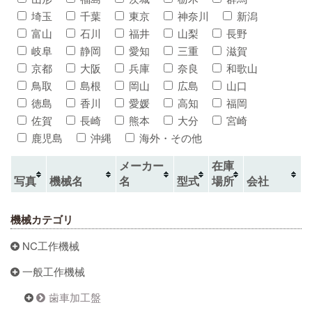
埼玉
千葉
東京
神奈川
新潟
富山
石川
福井
山梨
長野
岐阜
静岡
愛知
三重
滋賀
京都
大阪
兵庫
奈良
和歌山
鳥取
島根
岡山
広島
山口
徳島
香川
愛媛
高知
福岡
佐賀
長崎
熊本
大分
宮崎
鹿児島
沖縄
海外・その他
メーカー
在庫
写真
機械名
名
型式
場所
会社
機械カテゴリ
NC工作機械
一般工作機械
歯車加工盤