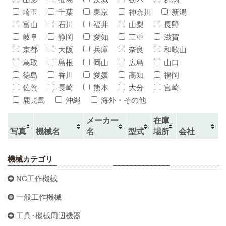
埼玉
千葉
東京
神奈川
新潟
富山
石川
福井
山梨
長野
岐阜
静岡
愛知
三重
滋賀
京都
大阪
兵庫
奈良
和歌山
鳥取
島根
岡山
広島
山口
徳島
香川
愛媛
高知
福岡
佐賀
長崎
熊本
大分
宮崎
鹿児島
沖縄
海外・その他
メーカー
在庫
写真
機械名
名
型式
場所
会社
機械カテゴリ
NC工作機械
一般工作機械
工具･機械周辺機器