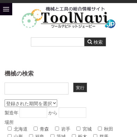
機械の検索
製造年
から
場所
北海道
青森
岩手
宮城
秋田
山形
福島
茨城
栃木
群馬