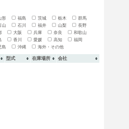
山形
福島
茨城
栃木
群馬
富山
石川
福井
山梨
長野
都
大阪
兵庫
奈良
和歌山
島
香川
愛媛
高知
福岡
児島
沖縄
海外・その他
型式
在庫場所
会社