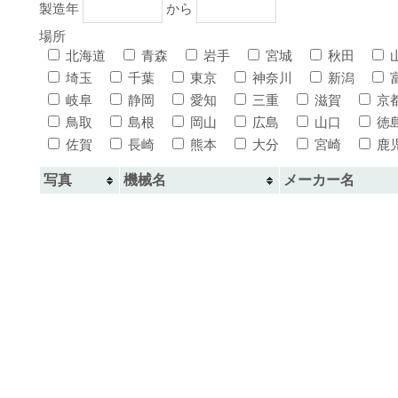
製造年
から
場所
北海道
青森
岩手
宮城
秋田
埼玉
千葉
東京
神奈川
新潟
岐阜
静岡
愛知
三重
滋賀
京
鳥取
島根
岡山
広島
山口
徳
佐賀
長崎
熊本
大分
宮崎
鹿
写真
機械名
メーカー名