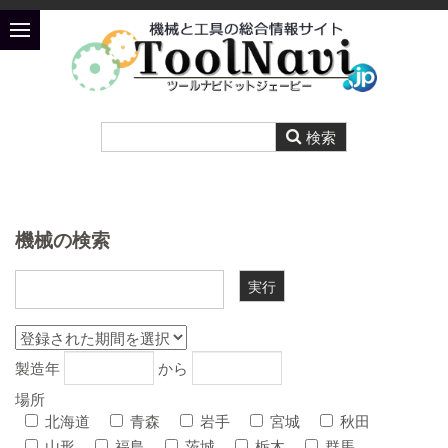
機械の検索
製造年
から
場所
北海道
青森
岩手
宮城
秋田
山形
福島
茨城
栃木
群馬