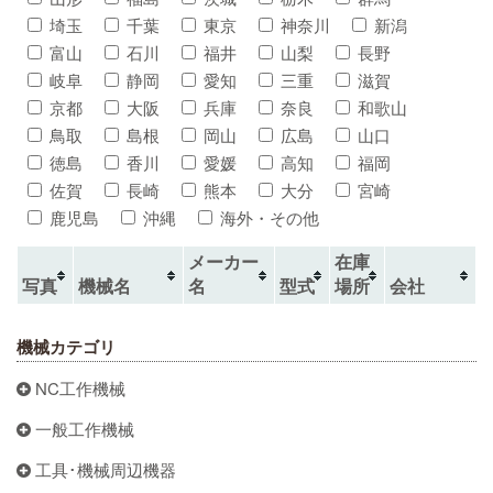
埼玉
千葉
東京
神奈川
新潟
富山
石川
福井
山梨
長野
岐阜
静岡
愛知
三重
滋賀
京都
大阪
兵庫
奈良
和歌山
鳥取
島根
岡山
広島
山口
徳島
香川
愛媛
高知
福岡
佐賀
長崎
熊本
大分
宮崎
鹿児島
沖縄
海外・その他
メーカー
在庫
写真
機械名
名
型式
場所
会社
機械カテゴリ
NC工作機械
一般工作機械
工具･機械周辺機器