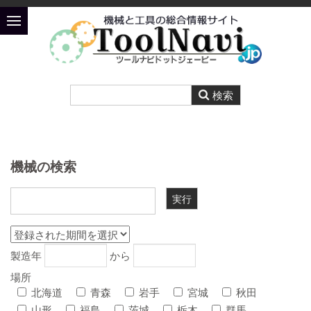
機械の検索
製造年
から
場所
北海道
青森
岩手
宮城
秋田
山形
福島
茨城
栃木
群馬