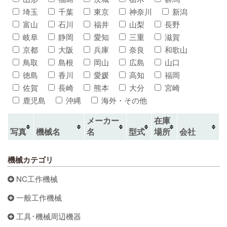
埼玉
千葉
東京
神奈川
新潟
富山
石川
福井
山梨
長野
岐阜
静岡
愛知
三重
滋賀
京都
大阪
兵庫
奈良
和歌山
鳥取
島根
岡山
広島
山口
徳島
香川
愛媛
高知
福岡
佐賀
長崎
熊本
大分
宮崎
鹿児島
沖縄
海外・その他
メーカー
在庫
写真
機械名
名
型式
場所
会社
機械カテゴリ
NC工作機械
一般工作機械
工具･機械周辺機器