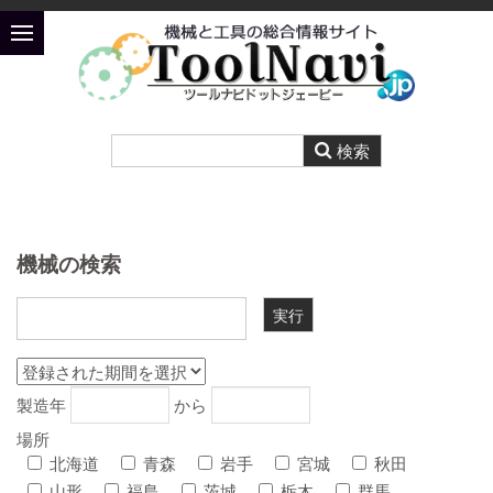
機械の検索
製造年
から
場所
北海道
青森
岩手
宮城
秋田
山形
福島
茨城
栃木
群馬