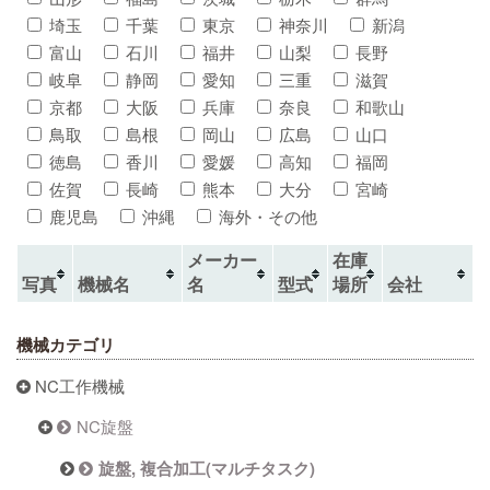
埼玉
千葉
東京
神奈川
新潟
富山
石川
福井
山梨
長野
岐阜
静岡
愛知
三重
滋賀
京都
大阪
兵庫
奈良
和歌山
鳥取
島根
岡山
広島
山口
徳島
香川
愛媛
高知
福岡
佐賀
長崎
熊本
大分
宮崎
鹿児島
沖縄
海外・その他
メーカー
在庫
写真
機械名
名
型式
場所
会社
機械カテゴリ
NC工作機械
NC旋盤
旋盤, 複合加工(マルチタスク)