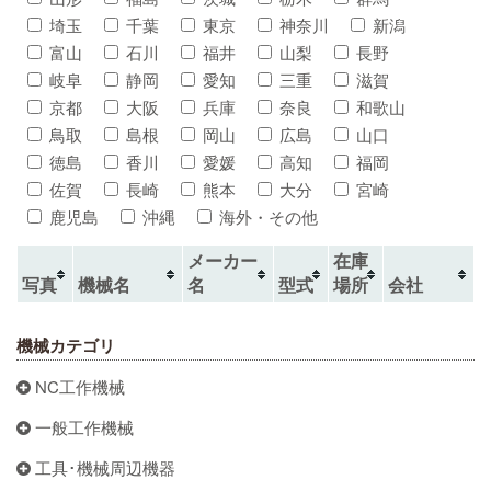
埼玉
千葉
東京
神奈川
新潟
富山
石川
福井
山梨
長野
岐阜
静岡
愛知
三重
滋賀
京都
大阪
兵庫
奈良
和歌山
鳥取
島根
岡山
広島
山口
徳島
香川
愛媛
高知
福岡
佐賀
長崎
熊本
大分
宮崎
鹿児島
沖縄
海外・その他
メーカー
在庫
写真
機械名
名
型式
場所
会社
機械カテゴリ
NC工作機械
一般工作機械
工具･機械周辺機器