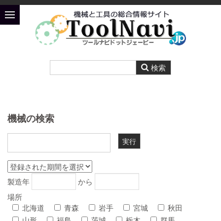
機械の検索
製造年
から
場所
北海道
青森
岩手
宮城
秋田
山形
福島
茨城
栃木
群馬