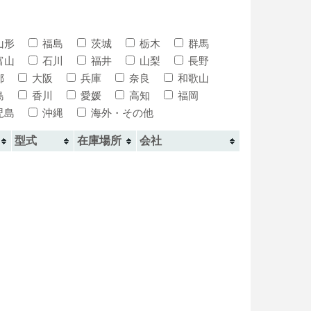
山形
福島
茨城
栃木
群馬
富山
石川
福井
山梨
長野
都
大阪
兵庫
奈良
和歌山
島
香川
愛媛
高知
福岡
児島
沖縄
海外・その他
型式
在庫場所
会社