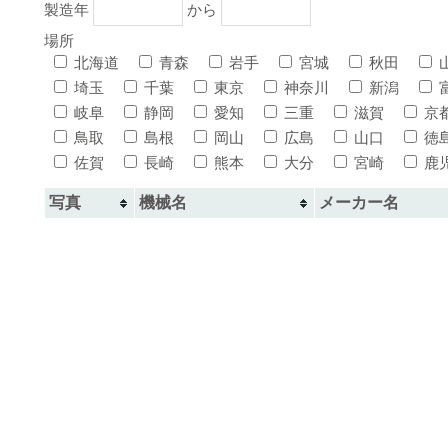
製造年
から
場所
北海道
青森
岩手
宮城
秋田
埼玉
千葉
東京
神奈川
新潟
岐阜
静岡
愛知
三重
滋賀
京
鳥取
島根
岡山
広島
山口
徳
佐賀
長崎
熊本
大分
宮崎
鹿
写真
機械名
メーカー名