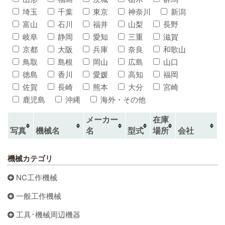
埼玉
千葉
東京
神奈川
新潟
富山
石川
福井
山梨
長野
岐阜
静岡
愛知
三重
滋賀
京都
大阪
兵庫
奈良
和歌山
鳥取
島根
岡山
広島
山口
徳島
香川
愛媛
高知
福岡
佐賀
長崎
熊本
大分
宮崎
鹿児島
沖縄
海外・その他
メーカー
在庫
写真
機械名
名
型式
場所
会社
機械カテゴリ
NC工作機械
一般工作機械
工具･機械周辺機器