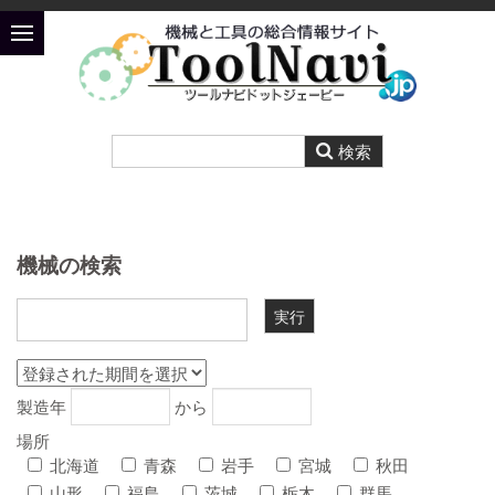
機械の検索
製造年
から
場所
北海道
青森
岩手
宮城
秋田
山形
福島
茨城
栃木
群馬