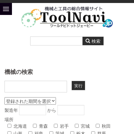
機械の検索
製造年
から
場所
北海道
青森
岩手
宮城
秋田
山形
福島
茨城
栃木
群馬