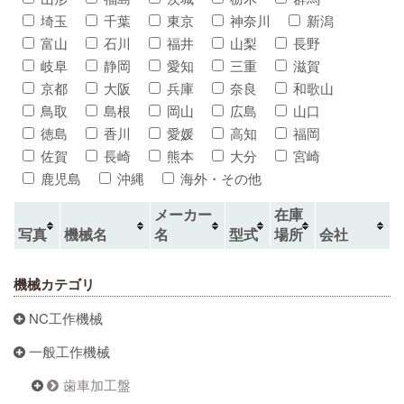
埼玉
千葉
東京
神奈川
新潟
富山
石川
福井
山梨
長野
岐阜
静岡
愛知
三重
滋賀
京都
大阪
兵庫
奈良
和歌山
鳥取
島根
岡山
広島
山口
徳島
香川
愛媛
高知
福岡
佐賀
長崎
熊本
大分
宮崎
鹿児島
沖縄
海外・その他
メーカー
在庫
写真
機械名
名
型式
場所
会社
機械カテゴリ
NC工作機械
一般工作機械
歯車加工盤