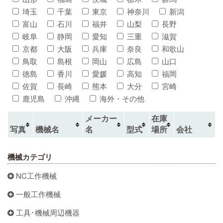
埼玉
千葉
東京
神奈川
新潟
富山
石川
福井
山梨
長野
岐阜
静岡
愛知
三重
滋賀
京都
大阪
兵庫
奈良
和歌山
鳥取
島根
岡山
広島
山口
徳島
香川
愛媛
高知
福岡
佐賀
長崎
熊本
大分
宮崎
鹿児島
沖縄
海外・その他
メーカー
在庫
写真
機械名
名
型式
場所
会社
機械カテゴリ
NC工作機械
一般工作機械
工具･機械周辺機器