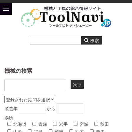
機械の検索
製造年
から
場所
北海道
青森
岩手
宮城
秋田
山形
福島
茨城
栃木
群馬