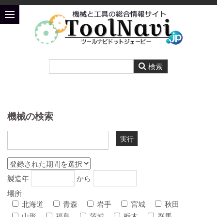
機械の検索
製造年
から
場所
北海道
青森
岩手
宮城
秋田
山形
福島
茨城
栃木
群馬