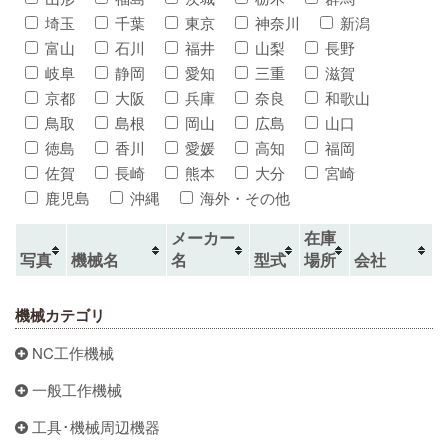
埼玉
千葉
東京
神奈川
新潟
富山
石川
福井
山梨
長野
岐阜
静岡
愛知
三重
滋賀
京都
大阪
兵庫
奈良
和歌山
鳥取
島根
岡山
広島
山口
徳島
香川
愛媛
高知
福岡
佐賀
長崎
熊本
大分
宮崎
鹿児島
沖縄
海外・その他
メーカー
在庫
写真
機械名
名
型式
場所
会社
機械カテゴリ
NC工作機械
一般工作機械
工具･機械周辺機器