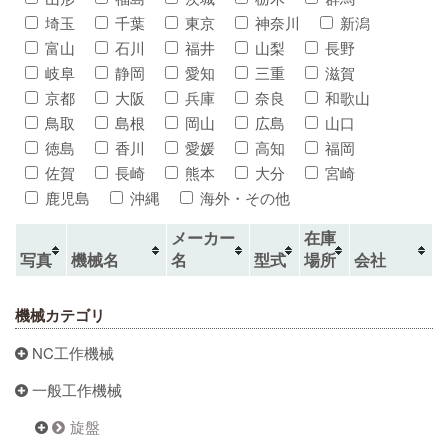
埼玉
千葉
東京
神奈川
新潟
富山
石川
福井
山梨
長野
岐阜
静岡
愛知
三重
滋賀
京都
大阪
兵庫
奈良
和歌山
鳥取
島根
岡山
広島
山口
徳島
香川
愛媛
高知
福岡
佐賀
長崎
熊本
大分
宮崎
鹿児島
沖縄
海外・その他
メーカー
在庫
写真
機械名
名
型式
場所
会社
機械カテゴリ
NC工作機械
一般工作機械
旋盤