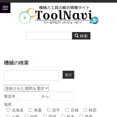
機械の検索
製造年
から
場所
北海道
青森
岩手
宮城
秋田
山形
福島
茨城
栃木
群馬