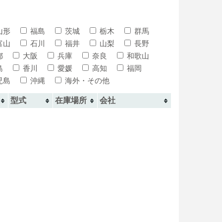
山形
福島
茨城
栃木
群馬
富山
石川
福井
山梨
長野
都
大阪
兵庫
奈良
和歌山
島
香川
愛媛
高知
福岡
児島
沖縄
海外・その他
型式
在庫場所
会社