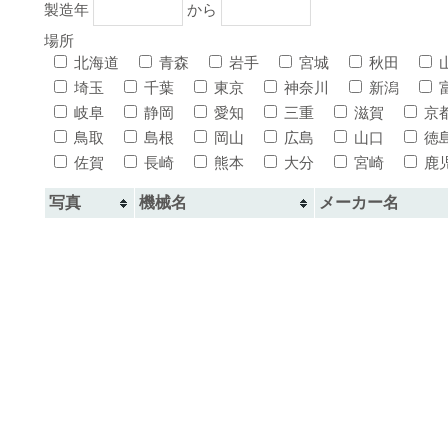
製造年
から
場所
北海道
青森
岩手
宮城
秋田
埼玉
千葉
東京
神奈川
新潟
岐阜
静岡
愛知
三重
滋賀
京
鳥取
島根
岡山
広島
山口
徳
佐賀
長崎
熊本
大分
宮崎
鹿
写真
機械名
メーカー名