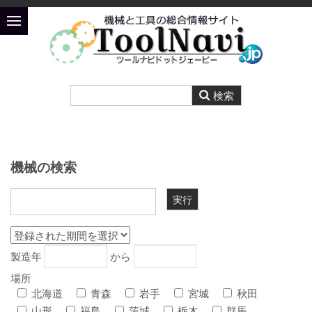
機械の検索
製造年
から
場所
北海道
青森
岩手
宮城
秋田
山形
福島
茨城
栃木
群馬