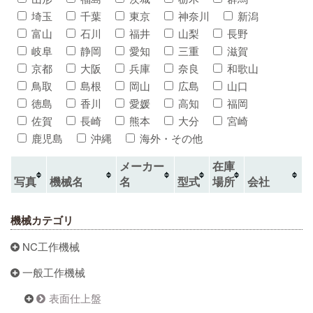
埼玉
千葉
東京
神奈川
新潟
富山
石川
福井
山梨
長野
岐阜
静岡
愛知
三重
滋賀
京都
大阪
兵庫
奈良
和歌山
鳥取
島根
岡山
広島
山口
徳島
香川
愛媛
高知
福岡
佐賀
長崎
熊本
大分
宮崎
鹿児島
沖縄
海外・その他
メーカー
在庫
写真
機械名
名
型式
場所
会社
機械カテゴリ
NC工作機械
一般工作機械
表面仕上盤