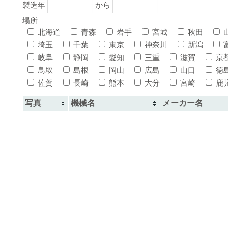
製造年
から
場所
北海道
青森
岩手
宮城
秋田
埼玉
千葉
東京
神奈川
新潟
岐阜
静岡
愛知
三重
滋賀
京
鳥取
島根
岡山
広島
山口
徳
佐賀
長崎
熊本
大分
宮崎
鹿
写真
機械名
メーカー名