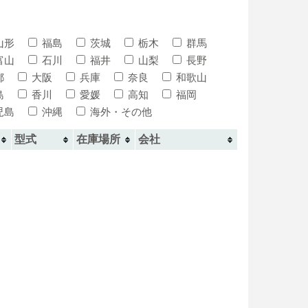
山形
福島
茨城
栃木
群馬
富山
石川
福井
山梨
長野
都
大阪
兵庫
奈良
和歌山
島
香川
愛媛
高知
福岡
児島
沖縄
海外・その他
型式
在庫場所
会社