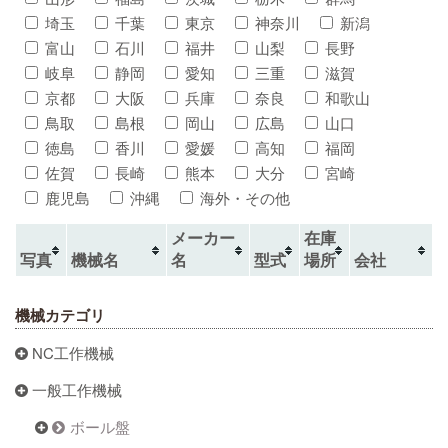
埼玉
千葉
東京
神奈川
新潟
富山
石川
福井
山梨
長野
岐阜
静岡
愛知
三重
滋賀
京都
大阪
兵庫
奈良
和歌山
鳥取
島根
岡山
広島
山口
徳島
香川
愛媛
高知
福岡
佐賀
長崎
熊本
大分
宮崎
鹿児島
沖縄
海外・その他
メーカー
在庫
写真
機械名
名
型式
場所
会社
機械カテゴリ
NC工作機械
一般工作機械
ボール盤