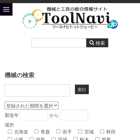
機械の検索
製造年
から
場所
北海道
青森
岩手
宮城
秋田
山形
福島
茨城
栃木
群馬