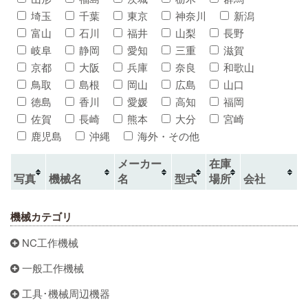
埼玉
千葉
東京
神奈川
新潟
富山
石川
福井
山梨
長野
岐阜
静岡
愛知
三重
滋賀
京都
大阪
兵庫
奈良
和歌山
鳥取
島根
岡山
広島
山口
徳島
香川
愛媛
高知
福岡
佐賀
長崎
熊本
大分
宮崎
鹿児島
沖縄
海外・その他
メーカー
在庫
写真
機械名
名
型式
場所
会社
機械カテゴリ
NC工作機械
一般工作機械
工具･機械周辺機器