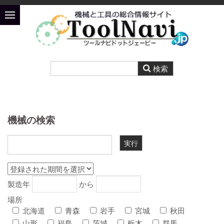
機械の検索
製造年
から
場所
北海道
青森
岩手
宮城
秋田
山形
福島
茨城
栃木
群馬