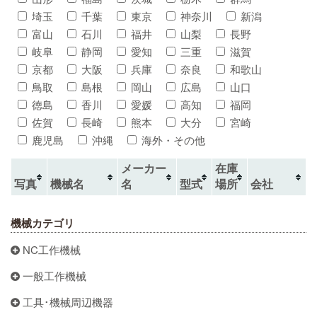
埼玉
千葉
東京
神奈川
新潟
富山
石川
福井
山梨
長野
岐阜
静岡
愛知
三重
滋賀
京都
大阪
兵庫
奈良
和歌山
鳥取
島根
岡山
広島
山口
徳島
香川
愛媛
高知
福岡
佐賀
長崎
熊本
大分
宮崎
鹿児島
沖縄
海外・その他
メーカー
在庫
写真
機械名
名
型式
場所
会社
機械カテゴリ
NC工作機械
一般工作機械
工具･機械周辺機器