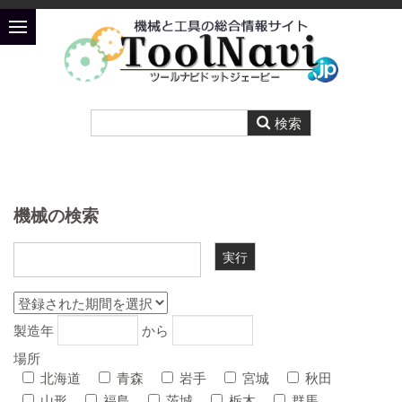
機械の検索
製造年
から
場所
北海道
青森
岩手
宮城
秋田
山形
福島
茨城
栃木
群馬