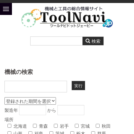
機械の検索
製造年
から
場所
北海道
青森
岩手
宮城
秋田
山形
福島
茨城
栃木
群馬