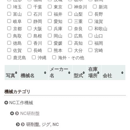
埼玉
千葉
東京
神奈川
新潟
富山
石川
福井
山梨
長野
岐阜
静岡
愛知
三重
滋賀
京都
大阪
兵庫
奈良
和歌山
鳥取
島根
岡山
広島
山口
徳島
香川
愛媛
高知
福岡
佐賀
長崎
熊本
大分
宮崎
鹿児島
沖縄
海外・その他
メーカー
在庫
写真
機械名
名
型式
場所
会社
機械カテゴリ
NC工作機械
NC研削盤
研削盤, ジグ, NC