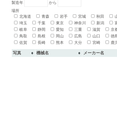
製造年
から
場所
北海道
青森
岩手
宮城
秋田
埼玉
千葉
東京
神奈川
新潟
岐阜
静岡
愛知
三重
滋賀
京
鳥取
島根
岡山
広島
山口
徳
佐賀
長崎
熊本
大分
宮崎
鹿
写真
機械名
メーカー名