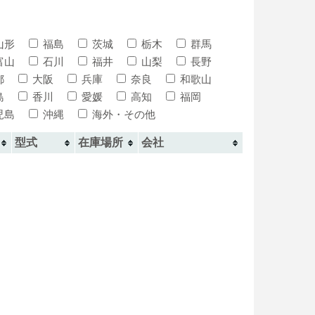
山形
福島
茨城
栃木
群馬
富山
石川
福井
山梨
長野
都
大阪
兵庫
奈良
和歌山
島
香川
愛媛
高知
福岡
児島
沖縄
海外・その他
型式
在庫場所
会社