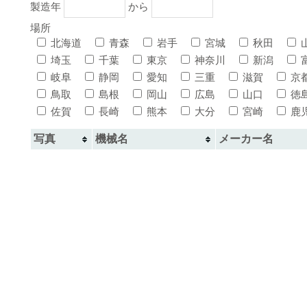
製造年
から
場所
北海道
青森
岩手
宮城
秋田
埼玉
千葉
東京
神奈川
新潟
岐阜
静岡
愛知
三重
滋賀
京
鳥取
島根
岡山
広島
山口
徳
佐賀
長崎
熊本
大分
宮崎
鹿
写真
機械名
メーカー名