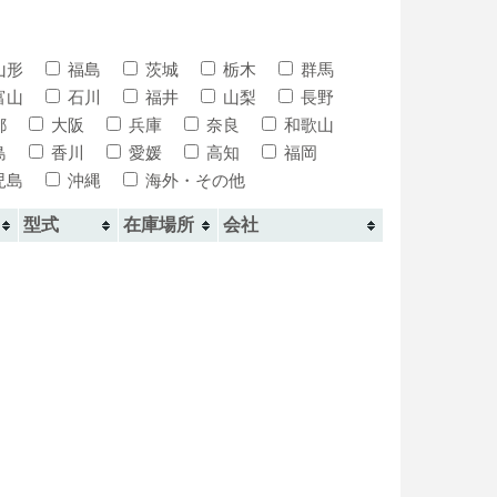
山形
福島
茨城
栃木
群馬
富山
石川
福井
山梨
長野
都
大阪
兵庫
奈良
和歌山
島
香川
愛媛
高知
福岡
児島
沖縄
海外・その他
型式
在庫場所
会社